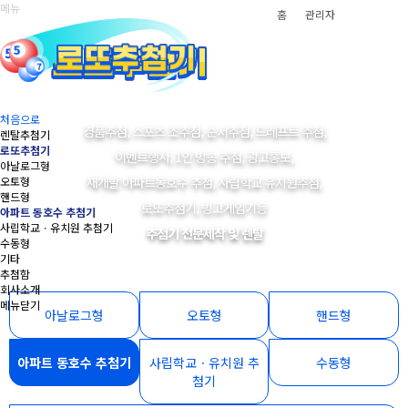
메뉴
홈
관리자
처음으로
경품추첨, 스포츠 조추첨, 순서추첨, 드레프트 추첨,
렌탈추첨기
로또추첨기
이벤트행사, 1인 방송 추첨, 광고홍보,
아날로그형
재개발 아파트동호수 추첨, 사립학교 유치원추첨,
오토형
핸드형
로또추첨기, 빙고게임기등
아파트 동호수 추첨기
사립학교ㆍ유치원 추첨기
추첨기 전문제작 및 렌탈
수동형
기타
추첨함
회사소개
메뉴닫기
아날로그형
오토형
핸드형
아파트 동호수 추첨기
사립학교ㆍ유치원 추
수동형
첨기