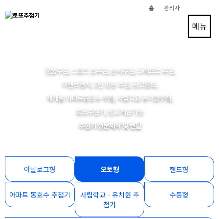
홈
관리자
메뉴
경품추첨, 스포츠 조추첨, 순서추첨, 드레프트 추첨,
이벤트행사, 1인 방송 추첨, 광고홍보,
재개발 아파트동호수 추첨, 사립학교 유치원추첨,
로또추첨기, 빙고게임기등
추첨기 전문제작 및 렌탈
아날로그형
오토형
핸드형
아파트 동호수 추첨기
사립학교ㆍ유치원 추
수동형
첨기