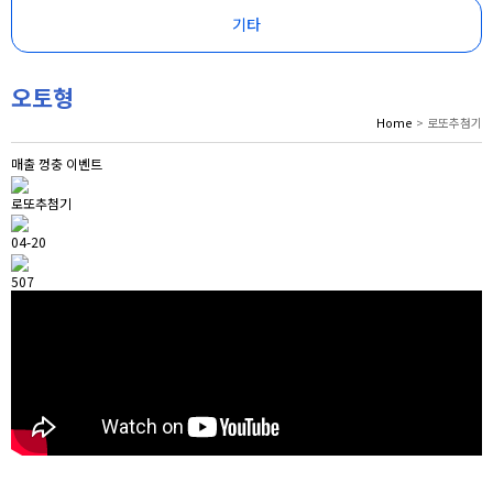
기타
오토형
Home
> 로또추첨기
매출 껑충 이벤트
로또추첨기
04-20
507