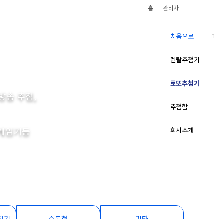
홈
관리자
처음으로
렌탈추첨기
로또추첨기
방송 추첨,
추첨함
고게임기등
회사소개
첨기
수동형
기타