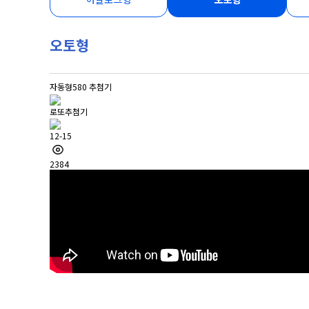
오토형
자동형580 추첨기
로또추첨기
12-15
2384