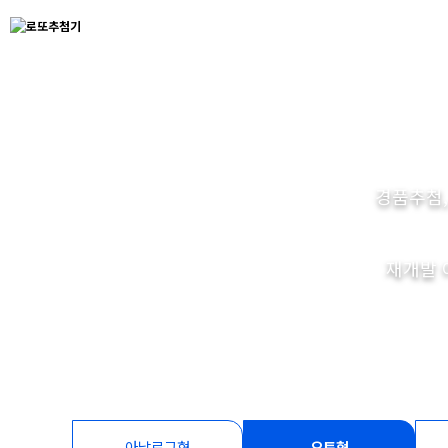
경품추첨,
재개발 
아날로그형
오토형